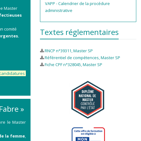
VAPP - Calendrier de la procédure
le Master
administrative
nfectieuses
un comité
Textes réglementaires
ergentes.
RNCP n°39311, Master SP
Référentiel de compétences, Master SP
Fiche CPF n°328045, Master SP
e candidatures
Fabre »
vre le Master
 de la femme
,