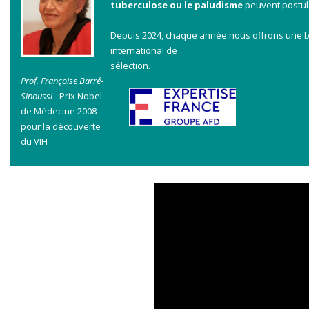
tuberculose ou le paludisme
peuvent postule
Depuis 2024, chaque année nous offrons une bo
international de
sélection.
Prof. Françoise Barré-
Sinoussi -
Prix Nobel
de Médecine 2008
pour la découverte
du VIH