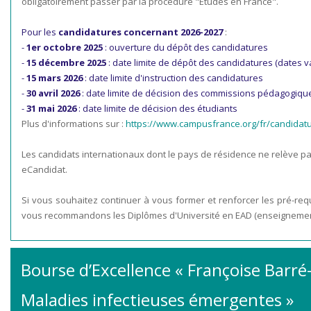
obligatoirement passer par la procédure "Études en France".
Pour les
candidatures concernant 2026-2027
:
-
1er octobre 2025
: ouverture du dépôt des candidatures
-
15 décembre 2025
: date limite de dépôt des candidatures (dates 
-
15 mars 2026
: date limite d'instruction des candidatures
-
30 avril 2026
: date limite de décision des commissions pédagogiqu
-
31 mai 2026
: date limite de décision des étudiants
Plus d'informations sur :
https://www.campusfrance.org/fr/candidat
Les candidats internationaux dont le pays de résidence ne relève pa
eCandidat.
Si vous souhaitez continuer à vous former et renforcer les pré-re
vous recommandons les Diplômes d'Université en EAD (enseignement
Bourse d’Excellence « Françoise Barré
Maladies infectieuses émergentes »