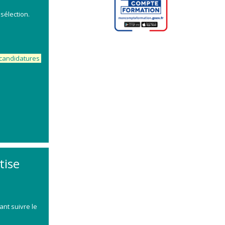
sélection.
e candidatures
tise
nt suivre le
a