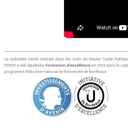
La spécialité Santé Globale dans les Suds du Master Santé Publiq
l’ISPED a été labellisée
formation d’excellence
en 2013 dans le cad
programme FidEx International de l’Université de Bordeaux.