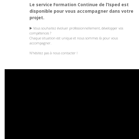
Le service Formation Continue de l’Isped est
disponible pour vous accompagner dans votre
projet.
▶️ Vous souhaitez évoluer professionnellement, développer vos
compétences ?
Chaque situation est unique et nous sommes là pour vous
accompagner.
N’hésitez pas à nous contacter !