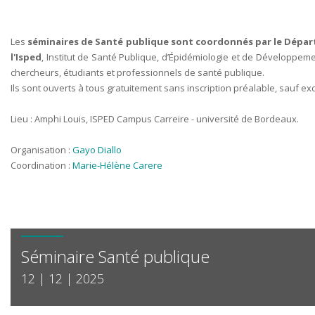
Les
séminaires de Santé publique sont coordonnés par le Dépar
l'Isped
, Institut de Santé Publique, d’Épidémiologie et de Développemen
chercheurs, étudiants et professionnels de santé publique.
Ils sont ouverts à tous gratuitement sans inscription préalable, sauf ex
Lieu : Amphi Louis, ISPED Campus Carreire - université de Bordeaux.
Organisation :
Gayo Diallo
Coordination :
Marie-Hélène Carere
Séminaire Santé publique
12 | 12 | 2025