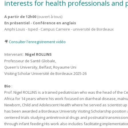
interests for health professionals and 
A partir de 12h00
(ouvert à tous)
En présentiel - Conférence en anglais
Amphi Louis - Isped - Campus Carreire - université de Bordeaux
🎥
Consulter l'enregistrement vidéo
Nigel ROLLINS
Intervenant :
Professeur de Santé Globale,
Queen's University, Belfast, Royaume Uni
Visiting Scholar Université de Bordeaux 2025-26
Bio
:
Prof. Nigel ROLLINS is a trained pediatrician who was the head of the C
Africa for 14 years where his work focused on diarrheal disease, malnu
Newborn, Child and Adolescent Health where he served as scientist up u
has been awarded a Bordeaux University Visiting Scholarship position a
centered trials studying antiretroviral drugs and postnatal transmissi
through infant feeding His work also includes facilitating implementati