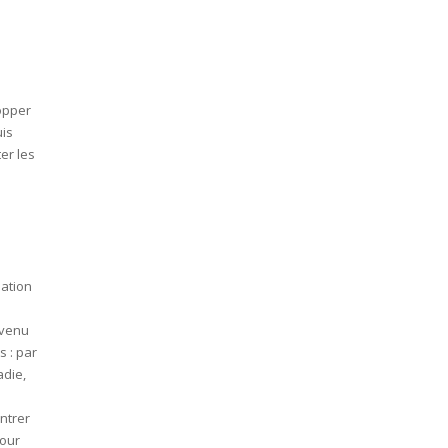
lopper
uis
er les
uation
evenu
s : par
adie,
ntrer
pour