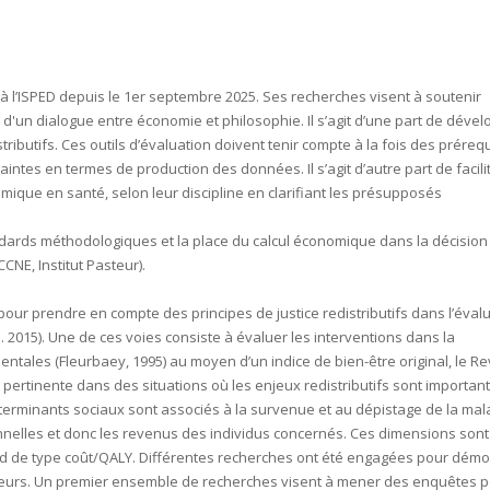
 l’ISPED depuis le 1er septembre 2025. Ses recherches visent à soutenir
'un dialogue entre économie et philosophie. Il s’agit d’une part de déve
ributifs. Ces outils d’évaluation doivent tenir compte à la fois des préreq
intes en termes de production des données. Il s’agit d’autre part de facilit
omique en santé, selon leur discipline en clarifiant les présupposés
.
standards méthodologiques et la place du calcul économique dans la décision
CNE, Institut Pasteur).
our prendre en compte des principes de justice redistributifs dans l’éval
l. 2015). Une de ces voies consiste à évaluer les interventions dans la
mentales (Fleurbaey, 1995) au moyen d’un indice de bien-être original, le R
pertinente dans des situations où les enjeux redistributifs sont important
terminants sociaux sont associés à la survenue et au dépistage de la mal
ionnelles et donc les revenus des individus concernés. Ces dimensions sont
d de type coût/QALY. Différentes recherches ont été engagées pour démo
aluateurs. Un premier ensemble de recherches visent à mener des enquêtes 