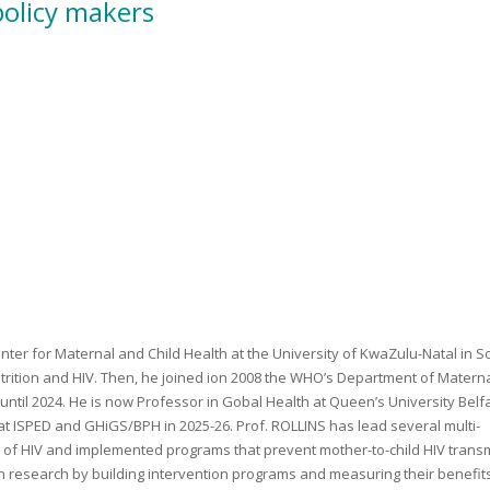
policy makers
enter for Maternal and Child Health at the University of KwaZulu-Natal in S
trition and HIV. Then, he joined ion 2008 the WHO’s Department of Materna
ntil 2024. He is now Professor in Gobal Health at Queen’s University Belf
t ISPED and GHiGS/BPH in 2025-26. Prof. ROLLINS has lead several multi-
on of HIV and implemented programs that prevent mother-to-child HIV trans
on research by building intervention programs and measuring their benefits