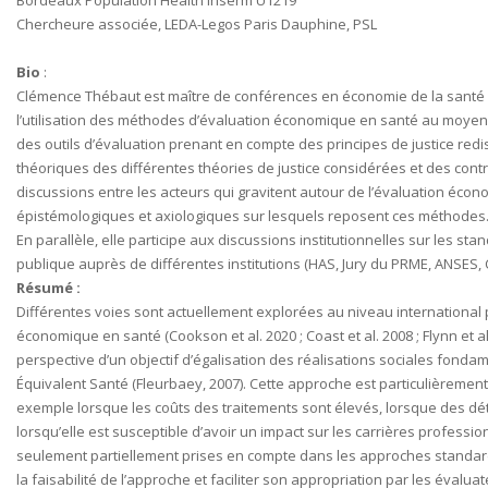
Bordeaux Population Health Inserm U1219
Chercheure associée, LEDA-Legos Paris Dauphine, PSL
Bio
:
Clémence Thébaut est maître de conférences en économie de la santé à
l’utilisation des méthodes d’évaluation économique en santé au moyen d
des outils d’évaluation prenant en compte des principes de justice redist
théoriques des différentes théories de justice considérées et des contra
discussions entre les acteurs qui gravitent autour de l’évaluation écon
épistémologiques et axiologiques sur lesquels reposent ces méthodes
En parallèle, elle participe aux discussions institutionnelles sur les 
publique auprès de différentes institutions (HAS, Jury du PRME, ANSES, C
Résumé :
Différentes voies sont actuellement explorées au niveau international p
économique en santé (Cookson et al. 2020 ; Coast et al. 2008 ; Flynn et a
perspective d’un objectif d’égalisation des réalisations sociales fonda
Équivalent Santé (Fleurbaey, 2007). Cette approche est particulièrement 
exemple lorsque les coûts des traitements sont élevés, lorsque des dé
lorsqu’elle est susceptible d’avoir un impact sur les carrières profess
seulement partiellement prises en compte dans les approches standar
la faisabilité de l’approche et faciliter son appropriation par les év