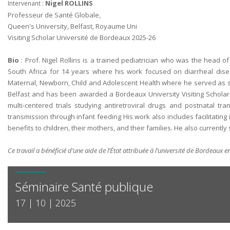
Nigel ROLLINS
Intervenant :
Professeur de Santé Globale,
Queen's University, Belfast, Royaume Uni
Visiting Scholar Université de Bordeaux 2025-26
Bio
: Prof. Nigel Rollins is a trained pediatrician who was the head o
South Africa for 14 years where his work focused on diarrheal dise
Maternal, Newborn, Child and Adolescent Health where he served as sci
Belfast and has been awarded a Bordeaux University Visiting Scholars
multi-centered trials studying antiretroviral drugs and postnatal t
transmission through infant feeding His work also includes facilitati
benefits to children, their mothers, and their families. He also current
Ce travail a bénéficié d’une aide de l’État attribuée à l’université de Bordeaux en
Séminaire Santé publique
17 | 10 | 2025