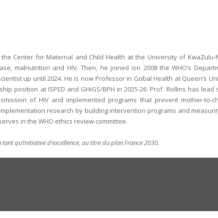
f the Center for Maternal and Child Health at the University of KwaZulu-N
ase, malnutrition and HIV. Then, he joined ion 2008 the WHO’s Depart
entist up until 2024. He is now Professor in Gobal Health at Queen’s Uni
hip position at ISPED and GHiGS/BPH in 2025-26. Prof. Rollins has lead 
ransmission of HIV and implemented programs that prevent mother-to-ch
ng implementation research by building intervention programs and measurin
ly serves in the WHO ethics review committee.
 tant qu’Initiative d’excellence, au titre du plan France 2030.