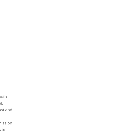
outh
l,
ast and
mission
 to