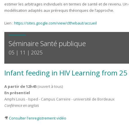
estimer les arbitrages individuels en termes de santé et de revenu. U
modélisation adaptés aux prérequis théoriques de l’approche.
Lien :
https://sites.google.com/view/clthebaut/accueil
Séminaire Santé publique
05 | 11 | 2025
Infant feeding in HIV Learning from 25
A partir de 12h45
(ouvert à tous)
En présentiel
Amphi Louis - Isped - Campus Carreire - université de Bordeaux
Conférence en anglais
🎥
Consulter l'enregistrement vidéo