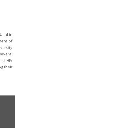
atal in
ment of
versity
several
ild HIV
g their