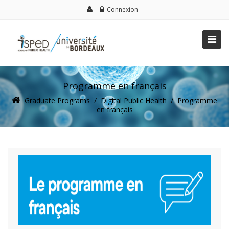
Connexion
Programme en français
Graduate Programs
/
Digital Public Health
/
Programme
en français