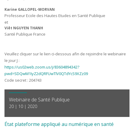
Karine GALLOPEL-MORVAN
Professeur Ecole des Hautes Etudes en Santé Publique
et
Viêt NGUYEN THANH
Santé Publique France
Veuillez cliquer sur le lien ci-dessous afin de rejoindre le webinaire
le jour J :
https://us02web.zoom.us/j/83604894342?
pwd=SDQwM1IyZ2dQRFUwTlV0QTdYcS9XZz09
Code secret : 204743
Webinaire de Santé Publique
20 | 10 | 2020
État plateforme appliqué au numérique en santé