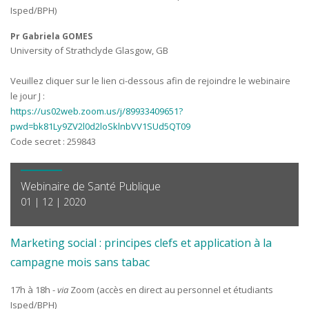
Isped/BPH)
Pr Gabriela GOMES
University of Strathclyde Glasgow, GB
Veuillez cliquer sur le lien ci-dessous afin de rejoindre le webinaire
le jour J :
https://us02web.zoom.us/j/89933409651?
pwd=bk81Ly9ZV2l0d2loSklnbVV1SUd5QT09
Code secret : 259843
Webinaire de Santé Publique
01 | 12 | 2020
Marketing social : principes clefs et application à la
campagne mois sans tabac
17h à 18h -
via
Zoom (accès en direct au personnel et étudiants
Isped/BPH)