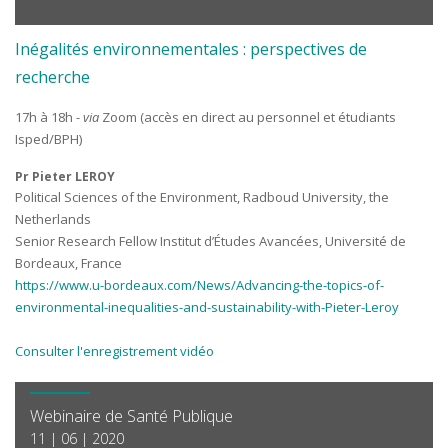
Inégalités environnementales : perspectives de
recherche
17h à 18h -
via
Zoom (accès en direct au personnel et étudiants
Isped/BPH)
Pr Pieter LEROY
Political Sciences of the Environment, Radboud University, the
Netherlands
Senior Research Fellow Institut d’Études Avancées, Université de
Bordeaux, France
https://www.u-bordeaux.com/News/Advancing-the-topics-of-
environmental-inequalities-and-sustainability-with-Pieter-Leroy
Consulter l'enregistrement vidéo
Webinaire de Santé Publique
11 | 06 | 2020