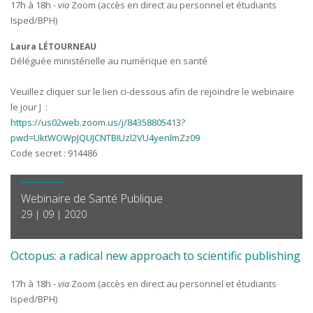
17h à 18h -
via
Zoom (accès en direct au personnel et étudiants
Isped/BPH)
Laura LÉTOURNEAU
Déléguée ministérielle au numérique en santé
Veuillez cliquer sur le lien ci-dessous afin de rejoindre le webinaire
le jour J :
https://us02web.zoom.us/j/84358805413?
pwd=UktWOWpJQUJCNTBIUzl2VU4yenlmZz09
Code secret : 914486
Webinaire de Santé Publique
29 | 09 | 2020
Octopus: a radical new approach to scientific publishing
17h à 18h -
via
Zoom (accès en direct au personnel et étudiants
Isped/BPH)