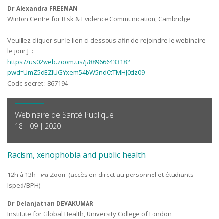
Dr Alexandra FREEMAN
Winton Centre for Risk & Evidence Communication, Cambridge
Veuillez cliquer sur le lien ci-dessous afin de rejoindre le webinaire
le jour J :
https://us02web.zoom.us/j/88966643318?
pwd=UmZ5dEZIUGYxem54bW5ndCtTMHJ0dz09
Code secret : 867194
Webinaire de Santé Publique
18 | 09 | 2020
Racism, xenophobia and public health
12h à 13h -
via
Zoom (accès en direct au personnel et étudiants
Isped/BPH)
Dr Delanjathan DEVAKUMAR
Institute for Global Health, University College of London