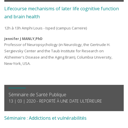
Lifecourse mechanisms of later life cognitive function
and brain health
12h à 13h Amphi Louis - Isped (campus Carreire)
Jennifer J MANLY,PhD
Professor of Neuropsychology (in Neurology, the Gertrude H.
Sergievsky Center and the Taub Institute for Research on
Alzheimer's Disease and the Aging Brain), Columbia University,
New-York, USA.
Séminaire de Santé Publique
13 | 03 | 2020 - REPORTÉ À UNE DATE ULTÉRIEURE
Séminaire : Addictions et vulnérabilités