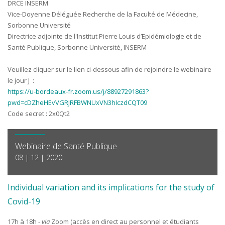
DRCE INSERM
Vice-Doyenne Déléguée Recherche de la Faculté de Médecine,
Sorbonne Université
Directrice adjointe de l'Institut Pierre Louis d’Epidémiologie et de
Santé Publique, Sorbonne Université, INSERM
Veuillez cliquer sur le lien ci-dessous afin de rejoindre le webinaire
le jour J :
https://u-bordeaux-fr.zoom.us/j/88927291863?
pwd=cDZheHEvVGRJRFBWNUxVN3hIczdCQT09
Code secret : 2x0Qt2
Webinaire de Santé Publique
08 | 12 | 2020
Individual variation and its implications for the study of
Covid-19
17h à 18h -
via
Zoom (accès en direct au personnel et étudiants