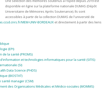
Une sélection des mémoires soutenus à l'Isped depuis 2019 est
disponible en ligne sur la plateforme nationale DUMAS (Dépôt
Universitaire de Mémoires Après Soutenance). Ils sont
accessibles à partir de la collection DUMAS de l'université de
as.ccsd.cnrs.fr/MEM-UNIV-BORDEAUX
et directement à partir des liens
blique
ogie (EPI)
n de la santé (PROMS)
information et technologies informatiques pour la santé (SITIS)
rnationale (SI)
alth Data Science (PHDS)
tique (BIOSTAT)
e santé manager (CSM)
ent des Organisations Médicales et Médico-sociales (MOMMS)