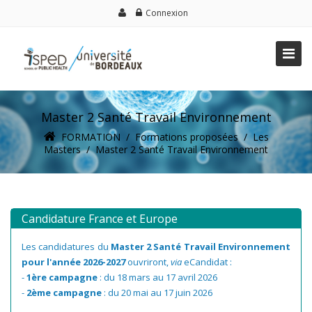
Connexion
Master 2 Santé Travail Environnement
FORMATION
/
Formations proposées
/
Les
Masters
/
Master 2 Santé Travail Environnement
Candidature France et Europe
Les candidatures du
Master 2 Santé Travail Environnement
pour l'année 2026-2027
ouvriront,
via
eCandidat :
-
1ère campagne
: du 18 mars au 17 avril 2026
-
2ème campagne
: du 20 mai au 17 juin 2026