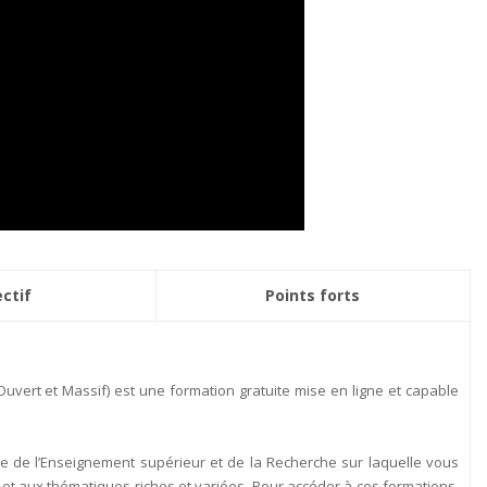
ctif
Points forts
ert et Massif) est une formation gratuite mise en ligne et capable
re de l’Enseignement supérieur et de la Recherche sur laquelle vous
t aux thématiques riches et variées. Pour accéder à ces formations,