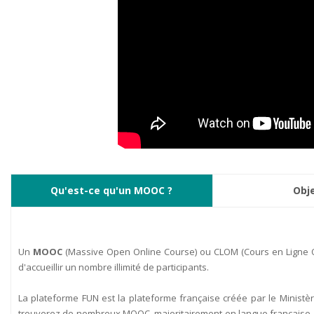
Qu'est-ce qu'un MOOC ?
Obje
Un
MOOC
(Massive Open Online Course) ou CLOM (Cours en Ligne Ouv
d'accueillir un nombre illimité de participants.
La plateforme FUN est la plateforme française créée par le Ministè
trouverez de nombreux MOOC, majoritairement en langue française, e